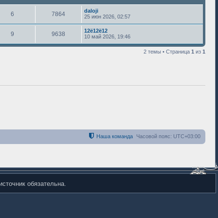
daloji
6
7864
25 июн 2026, 02:57
12ё12ё12
9
9638
10 май 2026, 19:46
2 темы • Страница
1
из
1
Наша команда
Часовой пояс:
UTC+03:00
источник обязательна.