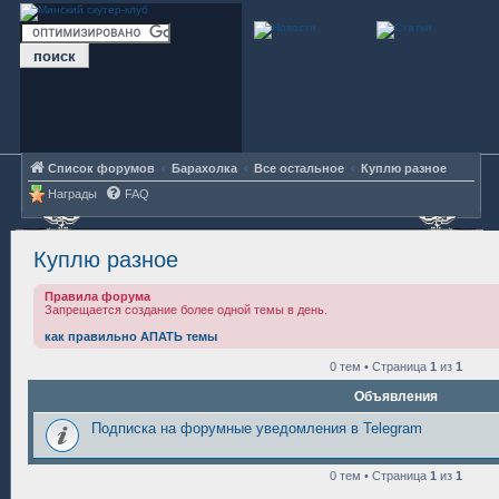
Список форумов
Барахолка
Все остальное
Куплю разное
Награды
FAQ
Куплю разное
Правила форума
Запрещается создание более одной темы в день.
как правильно АПАТЬ темы
0 тем • Страница
1
из
1
Объявления
Подписка на форумные уведомления в Telegram
0 тем • Страница
1
из
1