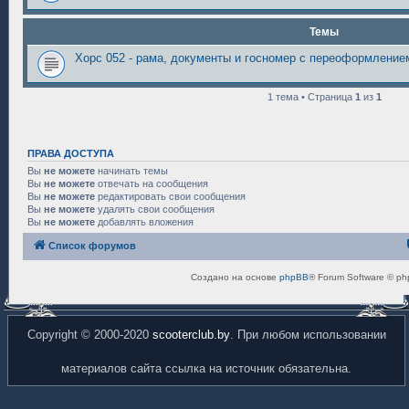
Темы
Хорс 052 - рама, документы и госномер с переоформление
1 тема • Страница
1
из
1
ПРАВА ДОСТУПА
Вы
не можете
начинать темы
Вы
не можете
отвечать на сообщения
Вы
не можете
редактировать свои сообщения
Вы
не можете
удалять свои сообщения
Вы
не можете
добавлять вложения
Список форумов
Создано на основе
phpBB
® Forum Software © ph
Copyright © 2000-2020
scooterclub.by
. При любом использовании
материалов сайта ссылка на источник обязательна.