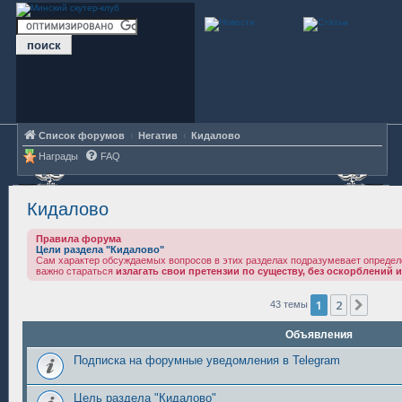
Список форумов
Негатив
Кидалово
Награды
FAQ
Кидалово
Правила форума
Цели раздела "Кидалово"
Сам характер обсуждаемых вопросов в этих разделах подразумевает определ
важно стараться
излагать свои претензии по существу, без оскорблений и
1
2
След
43 темы
Объявления
Подписка на форумные уведомления в Telegram
Цель раздела "Кидалово"