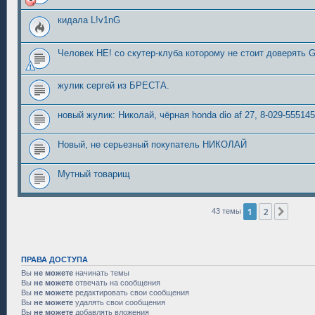
кидала L!v1nG
Человек НЕ! со скутер-клуба которому не стоит доверять 
жулик сергей из БРЕСТА.
новый жулик: Николай, чёрная honda dio af 27, 8-029-55514
Новый, не серьезный покупатель НИКОЛАЙ
Мутный товарищ
1
2
След
43 темы
ПРАВА ДОСТУПА
Вы
не можете
начинать темы
Вы
не можете
отвечать на сообщения
Вы
не можете
редактировать свои сообщения
Вы
не можете
удалять свои сообщения
Вы
не можете
добавлять вложения