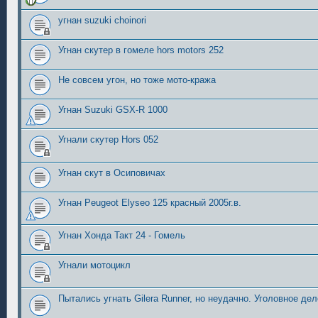
угнан suzuki choinori
Угнан скутер в гомеле hors motors 252
Не совсем угон, но тоже мото-кража
Угнан Suzuki GSX-R 1000
Угнали скутер Hors 052
Угнан скут в Осиповичах
Угнан Peugeot Elyseo 125 красный 2005г.в.
Угнан Хонда Такт 24 - Гомель
Угнали мотоцикл
Пытались угнать Gilera Runner, но неудачно. Уголовное дел