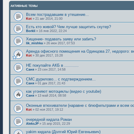
АКТИВНЫЕ ТЕМЫ
Всем пострадавшим в утешение...
Kot
»
21 авг 2014, 21:00
Есть кто живой? Чем лучше защитить скутер?
Borkli
»
16 янв 2022, 22:24
Хищение- подавать заяву или забить?
lik_mishka
»
26 июн 2017, 07:53
Аренда офисного помещения на Одинцова 27, недорого: 
Kot
»
30 дек 2017, 15:28
НЕ покупайте АКБ в ............
Саня
»
23 сен 2017, 14:58
СМС дурилово... с подтверждением...
Саня
»
01 дек 2017, 21:43
как угоняют мотоциклы (видео с youtube)
Саня
»
13 май 2014, 08:58
Оконные втюхиватели (наравне с блюфильтрами и всем о
Kot
»
02 ноя 2017, 19:12
очередной кидала Роман
AleksJP
»
15 апр 2015, 22:29
yakim кидала (Долгий Юрий Евгеньевич)