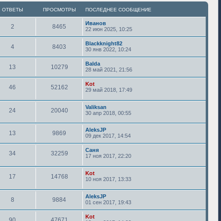
ОТВЕТЫ
ПРОСМОТРЫ
ПОСЛЕДНЕЕ СООБЩЕНИЕ
Иванов
2
8465
22 июн 2025, 10:25
Blackknight82
4
8403
30 янв 2022, 10:24
Balda
13
10279
28 май 2021, 21:56
Kot
46
52162
29 май 2018, 17:49
Valiksan
24
20040
30 апр 2018, 00:55
AleksJP
13
9869
09 дек 2017, 14:54
Саня
34
32259
17 ноя 2017, 22:20
Kot
17
14768
10 ноя 2017, 13:33
AleksJP
8
9884
01 сен 2017, 19:43
Kot
90
47671