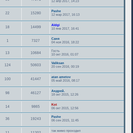
12 апр 2017, 14:23
Pashe
22
15280
12 мар 2017, 16:13
Aldgi
18
14499
10 янв 2017, 16:41
Саня
1
7327
04 ноя 2016, 18:22
Гость
13
10684
10 окт 2016, 01:07
Valiksan
124
50603
20 сен 2016, 00:19
atan ametov
100
41447
05 май 2016, 08:17
Андрей.
98
46127
18 окт 2015, 12:26
Kot
14
9865
06 окт 2015, 12:56
Pashe
36
19243
06 сен 2015, 11:45
так мимо проходил
11
11202