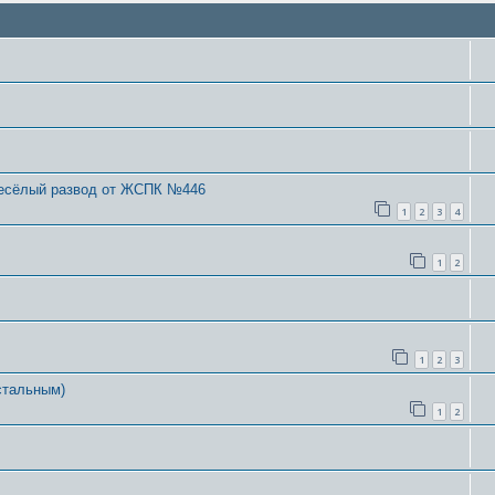
весёлый развод от ЖСПК №446
1
2
3
4
1
2
1
2
3
стальным)
1
2