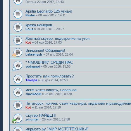
Гость
»
22 авг 2012, 14:43
Aprilia Leonardo 125 угнан!
Pashe
»
08 мар 2017, 14:11
кража номеров
Саня
»
01 сен 2016, 20:27
Желтый скутер: подозрение на угон
Kot
»
04 ноя 2016, 17:03
Внимание! Обманщик!
Leksenysh
»
07 апр 2014, 22:04
" ЧМОШНИК" СРЕДИ НАС
vodyanoi
»
05 сен 2016, 15:55
Простить или помиловать?
Тамара
»
06 дек 2014, 18:58
меня хотят кинуть, наверное
slavik2208
»
28 сен 2010, 00:38
Пятигорск, ночлег, съем квартиры, кидалово и разводилов
Kot
»
11 авг 2014, 17:19
Скутер НАЙДЕН!
z-hunter
»
26 июл 2015, 17:58
мирмото.бу "МИР МОТОТЕХНИКИ"