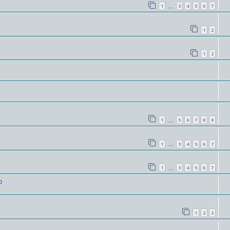
1
3
4
5
6
7
…
1
2
1
2
1
5
6
7
8
9
…
1
3
4
5
6
7
…
1
3
4
5
6
7
…
о
1
2
3