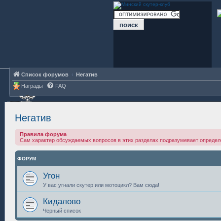
Список форумов
Негатив
Награды
FAQ
Негатив
Правила форума
Сам характер обсуждаемых вопросов в этих разделах подразумевает определ
ФОРУМ
Угон
У вас угнали скутер или мотоцикл? Вам сюда!
Кидалово
Черный список