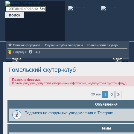
Список форумов
Скутер-клубы Беларуси
Гомельский скутер-клуб
Награды
FAQ
Гомельский скутер-клуб
Правила форума
В этом разделе допустим умеренный оффтопик, недопустим пустой флуд.
1
2
След.
29 тем
Объявления
Подписка на форумные уведомления в Telegram
Темы