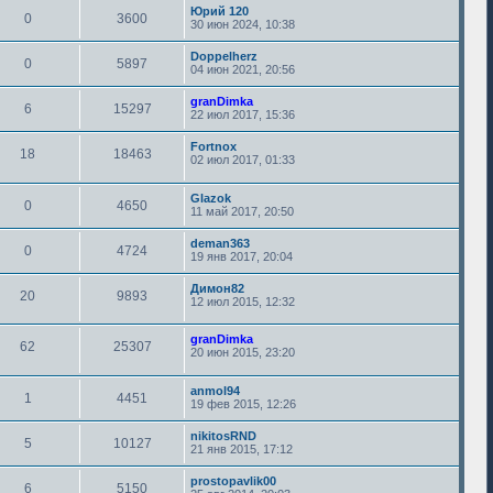
Юрий 120
0
3600
30 июн 2024, 10:38
Doppelherz
0
5897
04 июн 2021, 20:56
granDimka
6
15297
22 июл 2017, 15:36
Fortnox
18
18463
02 июл 2017, 01:33
Glazok
0
4650
11 май 2017, 20:50
deman363
0
4724
19 янв 2017, 20:04
Димон82
20
9893
12 июл 2015, 12:32
granDimka
62
25307
20 июн 2015, 23:20
anmol94
1
4451
19 фев 2015, 12:26
nikitosRND
5
10127
21 янв 2015, 17:12
prostopavlik00
6
5150