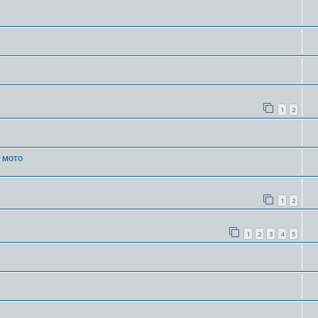
1
2
 мото
1
2
1
2
3
4
5