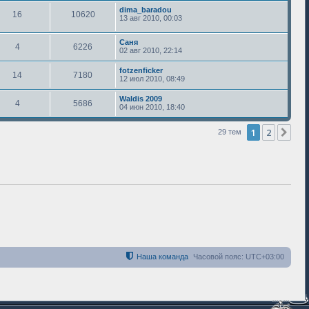
dima_baradou
16
10620
13 авг 2010, 00:03
Саня
4
6226
02 авг 2010, 22:14
fotzenficker
14
7180
12 июл 2010, 08:49
Waldis 2009
4
5686
04 июн 2010, 18:40
1
2
Сле
29 тем
Наша команда
Часовой пояс:
UTC+03:00