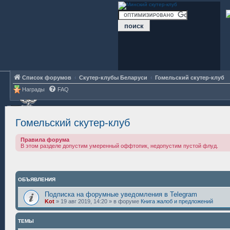
Список форумов
Скутер-клубы Беларуси
Гомельский скутер-клуб
Награды
FAQ
Гомельский скутер-клуб
Правила форума
В этом разделе допустим умеренный оффтопик, недопустим пустой флуд.
ОБЪЯВЛЕНИЯ
Подписка на форумные уведомления в Telegram
Kot
»
19 авг 2019, 14:20
» в форуме
Книга жалоб и предложений
ТЕМЫ