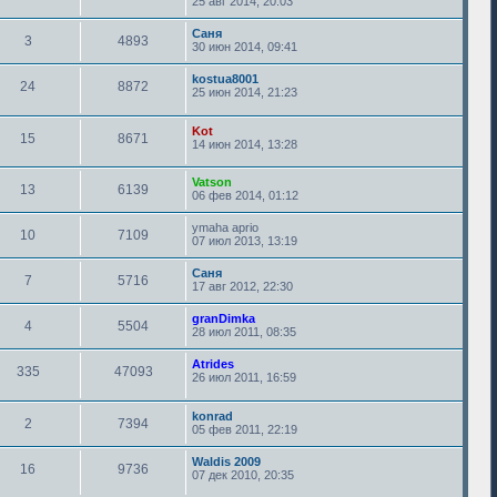
25 авг 2014, 20:03
Саня
3
4893
30 июн 2014, 09:41
kostua8001
24
8872
25 июн 2014, 21:23
Kot
15
8671
14 июн 2014, 13:28
Vatson
13
6139
06 фев 2014, 01:12
ymaha aprio
10
7109
07 июл 2013, 13:19
Саня
7
5716
17 авг 2012, 22:30
granDimka
4
5504
28 июл 2011, 08:35
Atrides
335
47093
26 июл 2011, 16:59
konrad
2
7394
05 фев 2011, 22:19
Waldis 2009
16
9736
07 дек 2010, 20:35