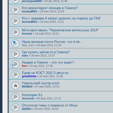
prostopavlik00
»
25 авг 2014, 11:36
Кто ремонтирует японцев в Гомеле?
kostua8001
»
29 июн 2014, 22:54
Кто с правами А может доехать на majesty до ГАИ
kostua8001
»
22 июн 2014, 11:22
Мото-фестиваль "Черниговские мотогульки 2014"
Activist
»
18 май 2014, 22:21
Наша великая почта России, что б её...
Max_Gex
»
03 фев 2014, 21:24
Где купить запчасти в Гомеле?
кекс
»
30 июл 2012, 13:27
Авария в Гомеле -- кто что знает?
Kot
»
15 авг 2012, 17:28
Едем на ФЭСТ 2011 5 августа.
granDimka
»
26 июл 2011, 11:40
Гомельский скутер-клуб
MUMUS
»
07 июн 2006, 23:10
Категория А1
Золотой
»
05 фев 2011, 17:12
Отголоски темы о покраске от Ильи.
Шайба
»
08 июл 2010, 16:54