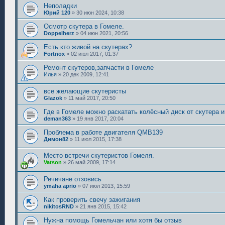
Неполадки
Юрий 120
»
30 июн 2024, 10:38
Осмотр скутера в Гомеле.
Doppelherz
»
04 июн 2021, 20:56
Есть кто живой на скутерах?
Fortnox
»
02 июл 2017, 01:37
Ремонт скутеров,запчасти в Гомеле
Илья
»
20 дек 2009, 12:41
все желающие скутеристы
Glazok
»
11 май 2017, 20:50
Где в Гомеле можно раскатать колёсный диск от скутера и
deman363
»
19 янв 2017, 20:04
Проблема в работе двигателя QMB139
Димон82
»
11 июл 2015, 17:38
Место встречи скутеристов Гомеля.
Vatson
»
26 май 2009, 17:14
Речичане отзовись
ymaha aprio
»
07 июл 2013, 15:59
Как проверить свечу зажигания
nikitosRND
»
21 янв 2015, 15:42
Нужна помощь Гомельчан или хотя бы отзыв