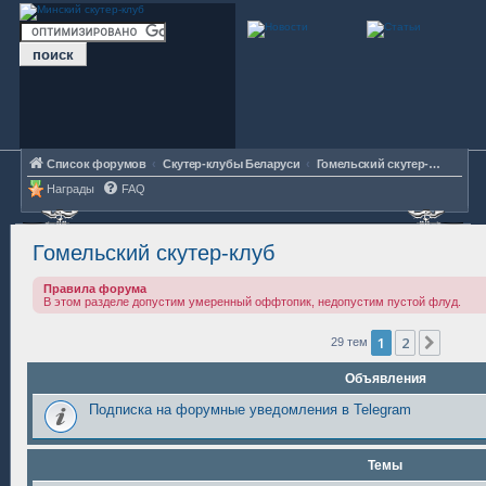
Список форумов
Скутер-клубы Беларуси
Гомельский скутер-клуб
Награды
FAQ
Гомельский скутер-клуб
Правила форума
В этом разделе допустим умеренный оффтопик, недопустим пустой флуд.
1
2
След.
29 тем
Объявления
Подписка на форумные уведомления в Telegram
Темы