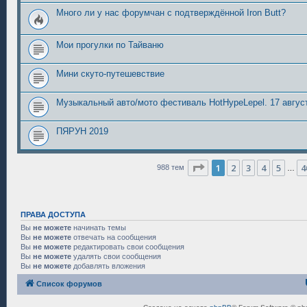
Много ли у нас форумчан с подтверждённой Iron Butt?
Мои прогулки по Тайваню
Мини скуто-путешевствие
Музыкальный авто/мото фестиваль HotHypeLepel. 17 август
ПЯРУН 2019
Страница
1
из
40
1
2
3
4
5
4
988 тем
…
ПРАВА ДОСТУПА
Вы
не можете
начинать темы
Вы
не можете
отвечать на сообщения
Вы
не можете
редактировать свои сообщения
Вы
не можете
удалять свои сообщения
Вы
не можете
добавлять вложения
Список форумов