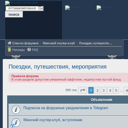
Список форумов
Минский скутер-клуб
Поездки, путешествия, мероприятия
Награды
FAQ
Поездки, путешествия, мероприятия
Правила форума
В этом разделе допустим умеренный оффтопик, недопустим пустой флуд.
Страница
1
из
40
1
2
3
4
5
4
988 тем
…
Объявления
Подписка на форумные уведомления в Telegram
Минский скутер-клуб, вступление