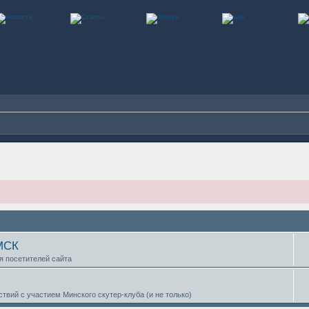
 МСК
ля посетителей сайта
твий с участием Минского скутер-клуба (и не только)