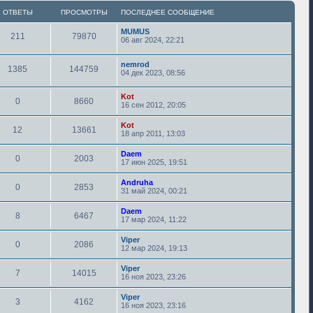
ОТВЕТЫ
ПРОСМОТРЫ
ПОСЛЕДНЕЕ СООБЩЕНИЕ
MUMUS
211
79870
06 авг 2024, 22:21
nemrod
1385
144759
04 дек 2023, 08:56
Kot
0
8660
16 сен 2012, 20:05
Kot
12
13661
18 апр 2011, 13:03
Daem
0
2003
17 июн 2025, 19:51
Andruha
0
2853
31 май 2024, 00:21
Daem
8
6467
17 мар 2024, 11:22
Viper
0
2086
12 мар 2024, 19:13
Viper
7
14015
16 ноя 2023, 23:26
Viper
3
4162
16 ноя 2023, 23:16