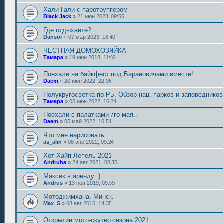
Хали Гали с паротруппером
Black Jack
»
21 июн 2023, 09:55
Где отдыхаете?
Dansor
»
07 мар 2023, 18:40
ЧЕСТНАЯ ДОМОХОЗЯЙКА
Тамара
»
19 июн 2018, 11:02
Поехали на байкфест под Барановичами вместе!
Daem
»
20 июн 2022, 22:06
Полукругосветка по РБ. Обзор нац. парков и заповедников
Тамара
»
05 июн 2022, 16:24
Поехали с палатками 7го мая..
Daem
»
05 май 2022, 10:51
Что мне нарисовать
as_alin
»
08 апр 2022, 09:24
Хот Хайп Лепель 2021
Andruha
»
24 авг 2021, 08:35
Максик в аренду :)
Andrus
»
13 ноя 2019, 09:59
Мотоджимхана. Минск.
Max_S
»
08 авг 2015, 14:35
Открытие мото-скутер сезона 2021