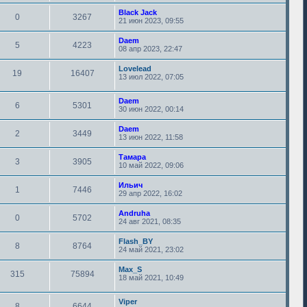
Black Jack
0
3267
21 июн 2023, 09:55
Daem
5
4223
08 апр 2023, 22:47
Lovelead
19
16407
13 июл 2022, 07:05
Daem
6
5301
30 июн 2022, 00:14
Daem
2
3449
13 июн 2022, 11:58
Тамара
3
3905
10 май 2022, 09:06
Ильич
1
7446
29 апр 2022, 16:02
Andruha
0
5702
24 авг 2021, 08:35
Flash_BY
8
8764
24 май 2021, 23:02
Max_S
315
75894
18 май 2021, 10:49
Viper
8
6644