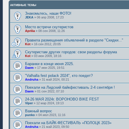
АКТИВНЫЕ ТЕМЫ
Знакомьтесь, наши ФОТО!
JEKA
»
06 апр 2008, 17:23
Место встречи скутеристов
Aprilia
»
08 сен 2008, 11:26
Правила размещения объявлений в разделе "Скидки..."
Kot
»
16 сен 2012, 20:05
Скутеристам других городов: свои разделы форума
Kot
»
03 июн 2009, 18:16
Баранки в конце июня 2025.
Daem
»
17 июн 2025, 19:51
"Valhalla fest polack 2024", кто поедет?
Andruha
»
31 май 2024, 00:21
Поехали на Лидский байкфестиваль 2-4 сентября !
Daem
»
01 сен 2022, 07:10
24-26 МАЯ 2024г. ВОРОНОВО BIKE FEST
Viper
»
12 мар 2024, 19:13
Важный вопрос
punko
»
04 июл 2023, 11:16
Поехали на БАЙК-ФЕСТИВАЛЬ «ПОЛОЦК 2023»
Andruha
»
21 май 2023, 09:50