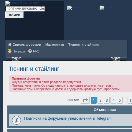
Список форумов
Мастерская
Тюнинг и стайлинг
Награды
FAQ
Тюнинг и стайлинг
Правила форума
Флуд и оффтопик в этом разделе недопустим.
Прежде, чем что-либо сюда написать, поищите аналогичные темы.
Название темы непременно должно содержать краткую суть проблемы.
Страница
1
из
15
1
2
3
4
5
1
369 тем
…
Объявления
Подписка на форумные уведомления в Telegram