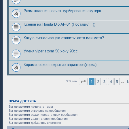
Размышления насчет турбирования скутера
Ксенон на Honda Dio AF-34 (Поставил =))
Какую сигнализацию ставить: авто или мото?
Уменя viper storm 50 хочу 90сс
Керамическое покрытие вариатора(торка)
Страница
1
из
15
1
2
3
4
5
1
369 тем
…
ПРАВА ДОСТУПА
Вы
не можете
начинать темы
Вы
не можете
отвечать на сообщения
Вы
не можете
редактировать свои сообщения
Вы
не можете
удалять свои сообщения
Вы
не можете
добавлять вложения