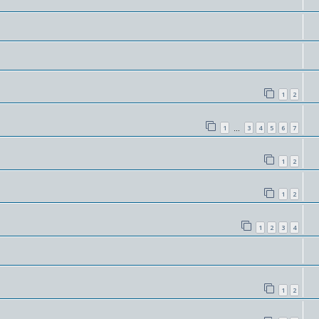
1
2
1
3
4
5
6
7
…
1
2
1
2
1
2
3
4
1
2