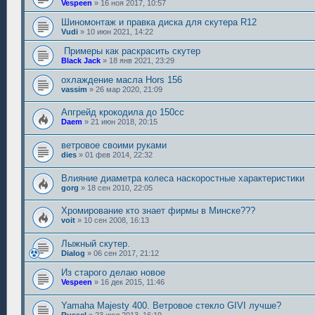
Vespeen
»
16 ноя 2017, 10:57
Шиномонтаж и правка диска для скутера R12
Vudi
»
10 июн 2021, 14:22
Примеры как раскрасить скутер
Black Jack
»
18 янв 2021, 23:29
охлаждение масла Hors 156
vassim
»
26 мар 2020, 21:09
Апгрейд крокодила до 150сс
Daem
»
21 июн 2018, 20:15
ветровое своими руками
dies
»
01 фев 2014, 22:32
Влияние диаметра колеса наскоростные характеристики
gorg
»
18 сен 2010, 22:05
Хромирование кто знает фирмы в Минске???
voit
»
10 сен 2008, 16:13
Лыжный скутер.
Dialog
»
06 сен 2017, 21:12
Из старого делаю новое
Vespeen
»
16 дек 2015, 11:46
Yamaha Majesty 400. Ветровое стекло GIVI лучше?
Russel
»
23 июл 2013, 16:19