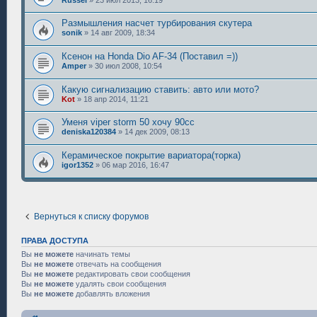
Размышления насчет турбирования скутера
sonik
»
14 авг 2009, 18:34
Ксенон на Honda Dio AF-34 (Поставил =))
Amper
»
30 июл 2008, 10:54
Какую сигнализацию ставить: авто или мото?
Kot
»
18 апр 2014, 11:21
Уменя viper storm 50 хочу 90сс
deniska120384
»
14 дек 2009, 08:13
Керамическое покрытие вариатора(торка)
igor1352
»
06 мар 2016, 16:47
Вернуться к списку форумов
ПРАВА ДОСТУПА
Вы
не можете
начинать темы
Вы
не можете
отвечать на сообщения
Вы
не можете
редактировать свои сообщения
Вы
не можете
удалять свои сообщения
Вы
не можете
добавлять вложения