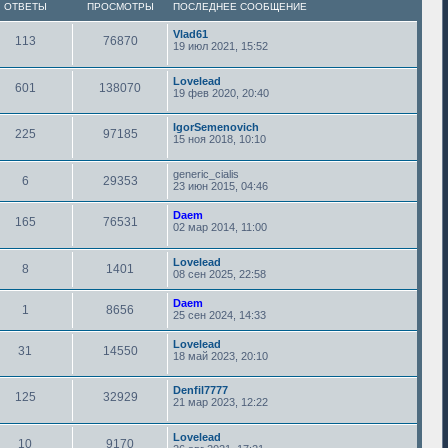
ОТВЕТЫ
ПРОСМОТРЫ
ПОСЛЕДНЕЕ СООБЩЕНИЕ
Vlad61
113
76870
19 июл 2021, 15:52
Lovelead
601
138070
19 фев 2020, 20:40
IgorSemenovich
225
97185
15 ноя 2018, 10:10
generic_cialis
6
29353
23 июн 2015, 04:46
Daem
165
76531
02 мар 2014, 11:00
Lovelead
8
1401
08 сен 2025, 22:58
Daem
1
8656
25 сен 2024, 14:33
Lovelead
31
14550
18 май 2023, 20:10
Denfil7777
125
32929
21 мар 2023, 12:22
Lovelead
10
9170