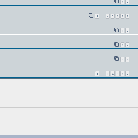
1
2
1
4
5
6
7
8
…
1
2
1
2
1
2
1
3
4
5
6
7
…