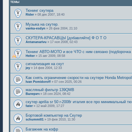
ТЕМЫ
Тюнинг скутера
Rider
»
08 дек 2007, 18:40
Музыка на скутер.
vanka-esdyn
»
26 фев 2004, 21:10
СКУТЕРА-КРАСАВЦЫ [добавляйте] Ф О Т О
Antananarivu
»
17 ноя 2008, 02:43
Тюнинг АВТО-МОТО и все ЧТО с ним связано (подборочка 
Helter
»
15 авг 2009, 08:58
сигнализация на скут
jey
»
14 фев 2004, 12:33
Как снять ограничение скорости на скутере Honda Metropol
Ivan Pomidoroff
»
07 сен 2025, 00:26
масляный фильтр 139QMB
Валерич
»
18 сен 2024, 08:42
скутер aprilia sr 50 r-2008г италия все про минимальный тю
fater
»
12 май 2009, 17:27
Бортовой компьютер на Скутер
schummi01
»
19 фев 2010, 11:30
Багажник на кофр