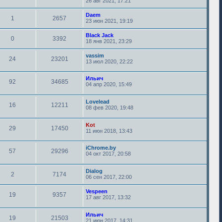
26 авг 2021, 17:21
Daem
1
2657
23 июн 2021, 19:19
Black Jack
0
3392
18 янв 2021, 23:29
vassim
24
23201
13 июл 2020, 22:22
Ильич
92
34685
04 апр 2020, 15:49
Lovelead
16
12211
08 фев 2020, 19:48
Kot
29
17450
11 июн 2018, 13:43
iChrome.by
57
29296
04 окт 2017, 20:58
Dialog
2
7174
06 сен 2017, 22:00
Vespeen
19
9357
17 авг 2017, 13:32
Ильич
19
21503
21 июн 2017, 14:31