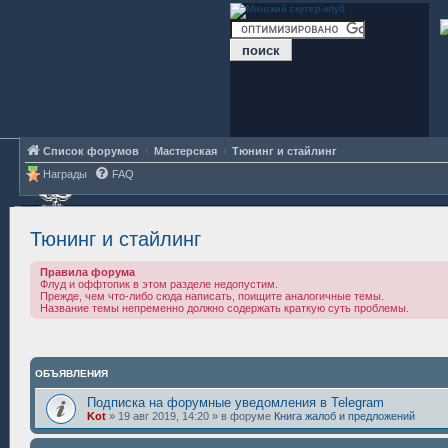
Список форумов
Мастерская
Тюнинг и стайлинг
Награды
FAQ
Тюнинг и стайлинг
Правила форума
Флуд и оффтопик в этом разделе недопустим.
Прежде, чем что-либо сюда написать, поищите аналогичные темы.
Название темы непременно должно содержать краткую суть проблемы.
ОБЪЯВЛЕНИЯ
Подписка на форумные уведомления в Telegram
Kot
»
19 авг 2019, 14:20
» в форуме
Книга жалоб и предложений