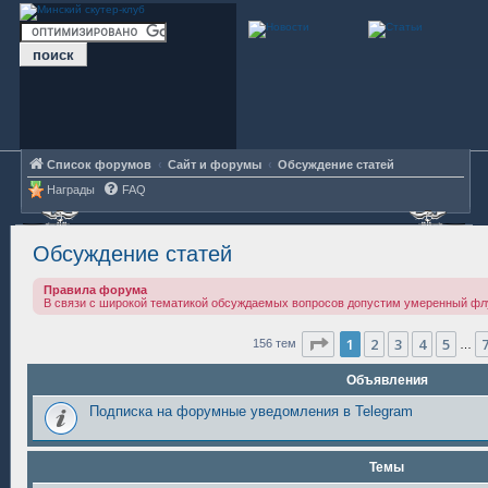
Список форумов
Сайт и форумы
Обсуждение статей
Награды
FAQ
Обсуждение статей
Правила форума
В связи с широкой тематикой обсуждаемых вопросов допустим умеренный фл
Страница
1
из
7
1
2
3
4
5
156 тем
…
Объявления
Подписка на форумные уведомления в Telegram
Темы