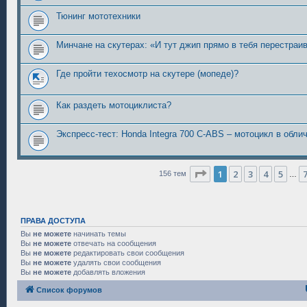
Тюнинг мототехники
Минчане на скутерах: «И тут джип прямо в тебя перестраи
Где пройти техосмотр на скутере (мопеде)?
Как раздеть мотоциклиста?
Экспресс-тест: Honda Integra 700 C-ABS – мотоцикл в обли
Страница
1
из
7
1
2
3
4
5
156 тем
…
ПРАВА ДОСТУПА
Вы
не можете
начинать темы
Вы
не можете
отвечать на сообщения
Вы
не можете
редактировать свои сообщения
Вы
не можете
удалять свои сообщения
Вы
не можете
добавлять вложения
Список форумов