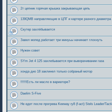
2т цепник горячая крышка закрывающая цепь
139QMB направляющие в ЦПГ и картере разного диаметра
Скутер захлёбывается
Завел мопед работает три минуьы начинает глохнуть
Нужен совет
SYm Jet 4 125 захлебывается при выворачивании газа
хонда дио 18 заклинел только собраный мотор
!!!!!!Есть ли масло в вариаторе?
Daelim S-Five
Не едет после прогрева Keeway ry8 (f-act) Stels Leader/Tacti