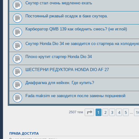
Скутер стал очень медленно ехать
Постоянный ржавый осадок в баке скутера.
Карбюратор QMB 139 как обеднить смесь? (не иглой)
Скутер Honda Dio 34 не заводится со стартера на холодную
Плохо крутит стартер Honda Dio 34
ШЕСТЕРНИ РЕДУКТОРА HONDA DIO AF 27
Диафрагма для кейхен. Где купить?
Fada maksim не заводится после замены поршневой
Страница
1
из
101
1
2
3
4
5
1
2507 тем
…
ПРАВА ДОСТУПА