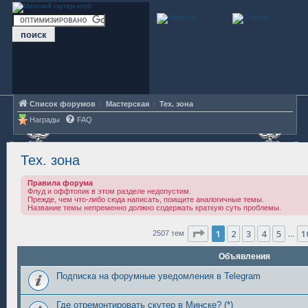
Список форумов
Мастерская
Тех. зона
Награды
FAQ
Тех. зона
Правила форума
Флуд и оффтопик в этом разделе недопустим.
Прежде, чем что-либо сюда написать, поищите аналогичные темы.
Название темы непременно должно содержать краткую суть проблемы.
Страница
1
из
101
1
2
3
4
5
1
2507 тем
…
Объявления
Подписка на форумные уведомления в Telegram
Где отремонтировать скутер в Минске? (*)