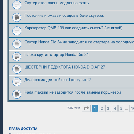
Скутер стал очень медленно ехать
Постоянный ржавый осадок в баке скутера.
Карбюратор QMB 139 как обеднить смесь? (не иглой)
Скутер Honda Dio 34 не заводится со стартера на холодную
Плохо крутит стартер Honda Dio 34
ШЕСТЕРНИ РЕДУКТОРА HONDA DIO AF 27
Диафрагма для кейхен. Где купить?
Fada maksim не заводится после замены поршневой
Страница
1
из
101
1
2
3
4
5
1
2507 тем
…
ПРАВА ДОСТУПА