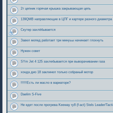
2т цепник горячая крышка закрывающая цепь
139QMB направляющие в ЦПГ и картере разного диаметра
Скутер захлёбывается
Завел мопед работает три минуьы начинает глохнуть
Нужен совет
SYm Jet 4 125 захлебывается при выворачивании газа
хонда дио 18 заклинел только собраный мотор
!!!!!!Есть ли масло в вариаторе?
Daelim S-Five
Не едет после прогрева Keeway ry8 (f-act) Stels Leader/Tacti