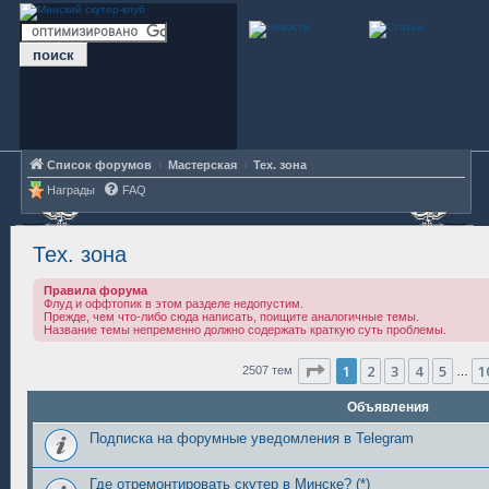
Список форумов
Мастерская
Тех. зона
Награды
FAQ
Тех. зона
Правила форума
Флуд и оффтопик в этом разделе недопустим.
Прежде, чем что-либо сюда написать, поищите аналогичные темы.
Название темы непременно должно содержать краткую суть проблемы.
Страница
1
из
101
1
2
3
4
5
1
2507 тем
…
Объявления
Подписка на форумные уведомления в Telegram
Где отремонтировать скутер в Минске? (*)