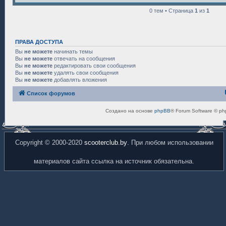
0 тем • Страница
1
из
1
ПРАВА ДОСТУПА
Вы
не можете
начинать темы
Вы
не можете
отвечать на сообщения
Вы
не можете
редактировать свои сообщения
Вы
не можете
удалять свои сообщения
Вы
не можете
добавлять вложения
Список форумов
Создано на основе
phpBB
® Forum Software © ph
Copyright © 2000-2020
scooterclub.by
. При любом использовании
материалов сайта ссылка на источник обязательна.