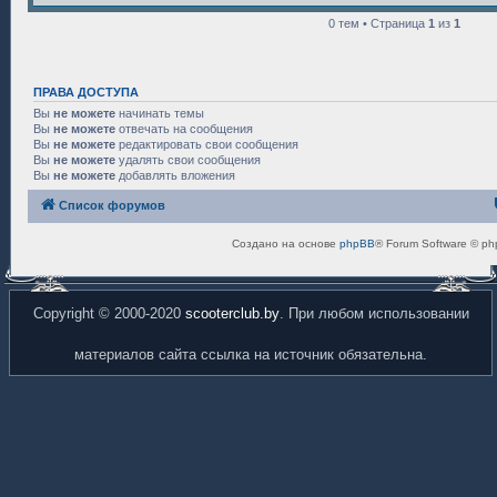
0 тем • Страница
1
из
1
ПРАВА ДОСТУПА
Вы
не можете
начинать темы
Вы
не можете
отвечать на сообщения
Вы
не можете
редактировать свои сообщения
Вы
не можете
удалять свои сообщения
Вы
не можете
добавлять вложения
Список форумов
Создано на основе
phpBB
® Forum Software © ph
Copyright © 2000-2020
scooterclub.by
. При любом использовании
материалов сайта ссылка на источник обязательна.