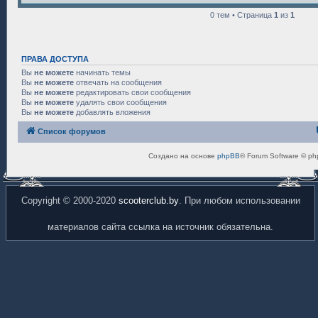
0 тем • Страница
1
из
1
ПРАВА ДОСТУПА
Вы
не можете
начинать темы
Вы
не можете
отвечать на сообщения
Вы
не можете
редактировать свои сообщения
Вы
не можете
удалять свои сообщения
Вы
не можете
добавлять вложения
Список форумов
Создано на основе
phpBB
® Forum Software © ph
Copyright © 2000-2020
scooterclub.by
. При любом использовании
материалов сайта ссылка на источник обязательна.