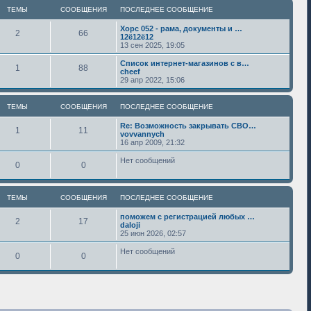
ТЕМЫ
СООБЩЕНИЯ
ПОСЛЕДНЕЕ СООБЩЕНИЕ
Хорс 052 - рама, документы и …
2
66
12ё12ё12
13 сен 2025, 19:05
Список интернет-магазинов с в…
1
88
cheef
29 апр 2022, 15:06
ТЕМЫ
СООБЩЕНИЯ
ПОСЛЕДНЕЕ СООБЩЕНИЕ
Re: Возможность закрывать СВО…
1
11
vovvannych
16 апр 2009, 21:32
Нет сообщений
0
0
ТЕМЫ
СООБЩЕНИЯ
ПОСЛЕДНЕЕ СООБЩЕНИЕ
поможем с регистрацией любых …
2
17
daloji
25 июн 2026, 02:57
Нет сообщений
0
0