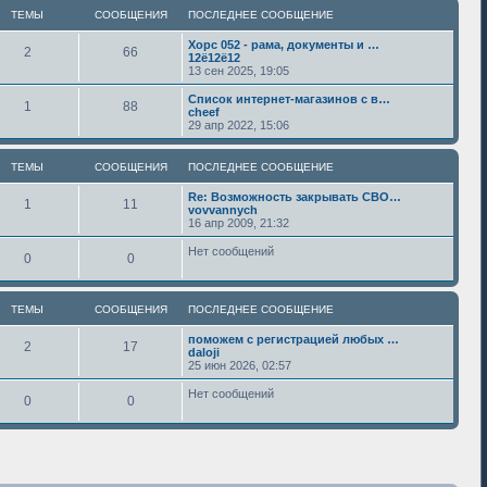
ТЕМЫ
СООБЩЕНИЯ
ПОСЛЕДНЕЕ СООБЩЕНИЕ
Хорс 052 - рама, документы и …
2
66
12ё12ё12
13 сен 2025, 19:05
Список интернет-магазинов с в…
1
88
cheef
29 апр 2022, 15:06
ТЕМЫ
СООБЩЕНИЯ
ПОСЛЕДНЕЕ СООБЩЕНИЕ
Re: Возможность закрывать СВО…
1
11
vovvannych
16 апр 2009, 21:32
Нет сообщений
0
0
ТЕМЫ
СООБЩЕНИЯ
ПОСЛЕДНЕЕ СООБЩЕНИЕ
поможем с регистрацией любых …
2
17
daloji
25 июн 2026, 02:57
Нет сообщений
0
0