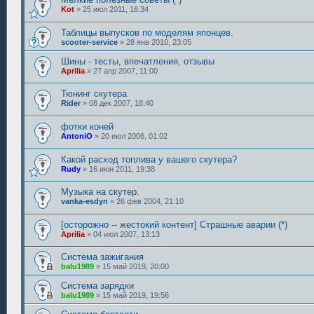
Kot
»
25 июл 2011, 16:34
Таблицы выпусков по моделям японцев.
scooter-service
»
28 янв 2010, 23:05
Шины - тесты, впечатления, отзывы
Aprilia
»
27 апр 2007, 11:00
Тюнинг скутера
Rider
»
08 дек 2007, 18:40
фотки коней
AntoniO
»
20 июл 2006, 01:02
Какой расход топлива у вашего скутера?
Rudy
»
16 июн 2011, 19:38
Музыка на скутер.
vanka-esdyn
»
26 фев 2004, 21:10
[осторожно -- жестокий контент] Страшные аварии (*)
Aprilia
»
04 июл 2007, 13:13
Система зажигания
balu1989
»
15 май 2019, 20:00
Система зарядки
balu1989
»
15 май 2019, 19:56