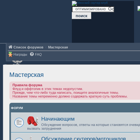
Список форумов
Мастерская
Награды
FAQ
Мастерская
Правила форума
Флуд и оффтопик в этих темах недопустим.
Прежде, чем что-либо туда написать, поищите аналогичные темы.
Название темы непременно должно содержать краткую суть проблемы.
ФОРУМ
Начинающим
Обсуждение вопросов, ответы на которые становятся очевид
вызвать затруднения
Обсуждение скутеров/мотоциклов