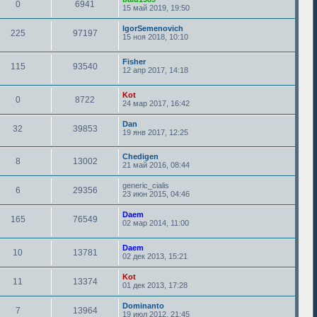
0
6941
15 май 2019, 19:50
IgorSemenovich
225
97197
15 ноя 2018, 10:10
Fisher
115
93540
12 апр 2017, 14:18
Kot
0
8722
24 мар 2017, 16:42
Dan
32
39853
19 янв 2017, 12:25
Chedigen
8
13002
21 май 2016, 08:44
generic_cialis
6
29356
23 июн 2015, 04:46
Daem
165
76549
02 мар 2014, 11:00
Daem
10
13781
02 дек 2013, 15:21
Kot
11
13374
01 дек 2013, 17:28
Dominanto
7
13964
19 июл 2012, 21:45