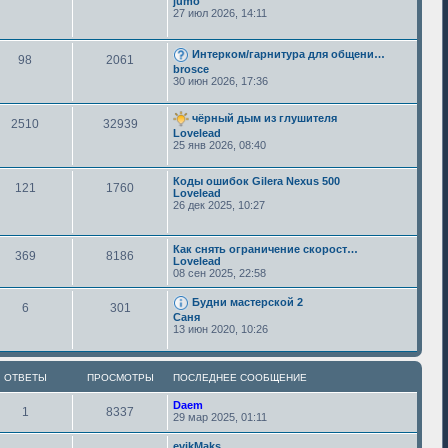
jumo
27 июл 2026, 14:11
Интерком/гарнитура для общени…
98
2061
brosce
30 июн 2026, 17:36
чёрный дым из глушителя
2510
32939
Lovelead
25 янв 2026, 08:40
Коды ошибок Gilera Nexus 500
121
1760
Lovelead
26 дек 2025, 10:27
Как снять ограничение скорост…
369
8186
Lovelead
08 сен 2025, 22:58
Будни мастерской 2
6
301
Саня
13 июн 2020, 10:26
ОТВЕТЫ
ПРОСМОТРЫ
ПОСЛЕДНЕЕ СООБЩЕНИЕ
Daem
1
8337
29 мар 2025, 01:11
evikMaks