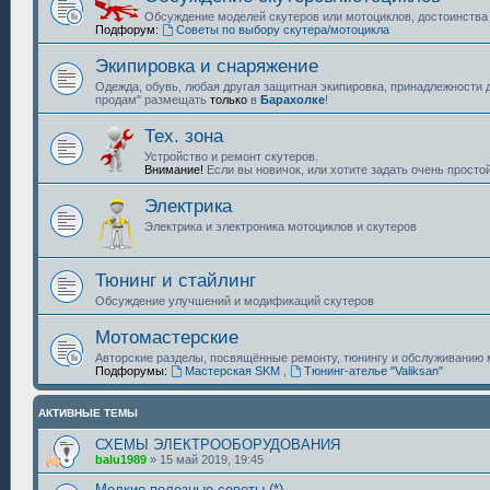
Обсуждение моделей скутеров или мотоциклов, достоинства 
Подфорум:
Советы по выбору скутера/мотоцикла
Экипировка и снаряжение
Одежда, обувь, любая другая защитная экипировка, принадлежности 
продам" размещать
только
в
Барахолке
!
Тех. зона
Устройство и ремонт скутеров.
Внимание!
Если вы новичок, или хотите задать очень простой
Электрика
Электрика и электроника мотоциклов и скутеров
Тюнинг и стайлинг
Обсуждение улучшений и модификаций скутеров
Мотомастерские
Авторские разделы, посвящённые ремонту, тюнингу и обслуживанию 
Подфорумы:
Мастерская SKM
,
Тюнинг-ателье "Valiksan"
АКТИВНЫЕ ТЕМЫ
СХЕМЫ ЭЛЕКТРООБОРУДОВАНИЯ
balu1989
»
15 май 2019, 19:45
Мелкие полезные советы (*)