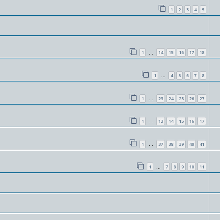
1
2
3
4
5
1
14
15
16
17
18
…
1
4
5
6
7
8
…
1
23
24
25
26
27
…
1
13
14
15
16
17
…
1
37
38
39
40
41
…
1
7
8
9
10
11
…