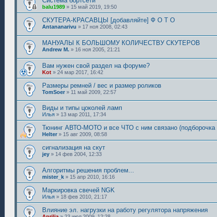
Система бортсети
balu1989
»
15 май 2019, 19:50
СКУТЕРА-КРАСАВЦЫ [добавляйте] Ф О Т О
Antananarivu
»
17 ноя 2008, 02:43
МАНУАЛЫ К БОЛЬШОМУ КОЛИЧЕСТВУ СКУТЕРОВ
Andrew M.
»
16 ноя 2005, 21:21
Вам нужен свой раздел на форуме?
Kot
»
24 мар 2017, 16:42
Размеры ремней / вес и размер роликов
TomSoer
»
11 май 2009, 22:57
Виды и типы цоколей ламп
Илья
»
13 мар 2011, 17:34
Тюнинг АВТО-МОТО и все ЧТО с ним связано (подборочка 
Helter
»
15 авг 2009, 08:58
сигнализация на скут
jey
»
14 фев 2004, 12:33
Алгоритмы решения проблем...
mister_k
»
15 апр 2010, 16:16
Маркировка свечей NGK
Илья
»
18 фев 2010, 21:17
Влияние эл. нагрузки на работу регулятора напряжения
Aprilia
»
23 июл 2009, 12:28