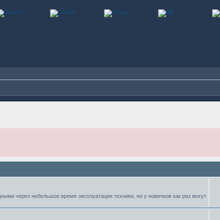
ными через небольшое время эксплуатации техники, но у новичков как раз могут