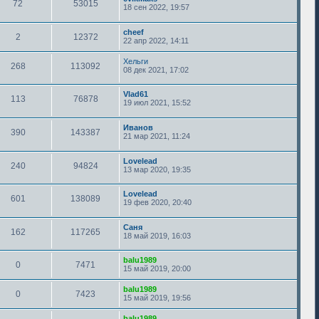
72
53015
18 сен 2022, 19:57
cheef
2
12372
22 апр 2022, 14:11
Хельги
268
113092
08 дек 2021, 17:02
Vlad61
113
76878
19 июл 2021, 15:52
Иванов
390
143387
21 мар 2021, 11:24
Lovelead
240
94824
13 мар 2020, 19:35
Lovelead
601
138089
19 фев 2020, 20:40
Саня
162
117265
18 май 2019, 16:03
balu1989
0
7471
15 май 2019, 20:00
balu1989
0
7423
15 май 2019, 19:56
balu1989