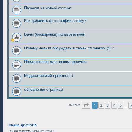
Переезд на новый хостинг
Как добавить фотографии в тему?
Баны (блокировки) пользователей
Почему нельзя обсуждать в темах со знаком (*) ?
Предложения для правил форума
Модераторский произвол :)
обновление страницы
Страница
1
из
7
1
2
3
4
5
159 тем
…
ПРАВА ДОСТУПА
Вы
не можете
начинать темы