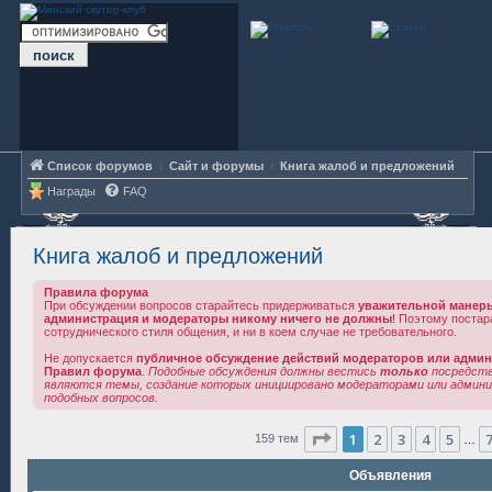
Список форумов
Сайт и форумы
Книга жалоб и предложений
Награды
FAQ
Книга жалоб и предложений
Правила форума
При обсуждении вопросов старайтесь придерживаться
уважительной манер
администрация и модераторы никому ничего не должны
! Поэтому поста
сотруднического стиля общения, и ни в коем случае не требовательного.
Не допускается
публичное обсуждение действий модераторов или адми
Правил форума
.
Подобные обсуждения должны вестись
только
посредст
являются темы, создание которых инициировано модераторами или админ
подобных вопросов.
Страница
1
из
7
1
2
3
4
5
159 тем
…
Объявления