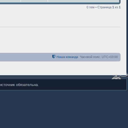
0 тем • Страница
1
из
1
Наша команда
Часовой пояс:
UTC+03:00
источник обязательна.