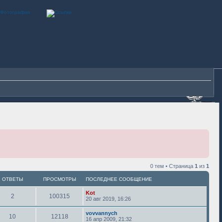
0 тем • Страница
1
из
1
ОТВЕТЫ
ПРОСМОТРЫ
ПОСЛЕДНЕЕ СООБЩЕНИЕ
Kot
2
100315
20 авг 2019, 16:26
vovvannych
10
12118
16 апр 2009, 21:32