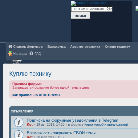
Список форумов
Барахолка
Автомототехника
Куплю технику
Награды
FAQ
Куплю технику
Правила форума
Запрещается создание более одной темы в день.
как правильно АПАТЬ темы
ОБЪЯВЛЕНИЯ
Подписка на форумные уведомления в Telegram
Kot
»
19 авг 2019, 14:20
» в форуме
Книга жалоб и предложений
Возможность закрывать СВОИ темы
Kot
»
30 мар 2009, 11:56