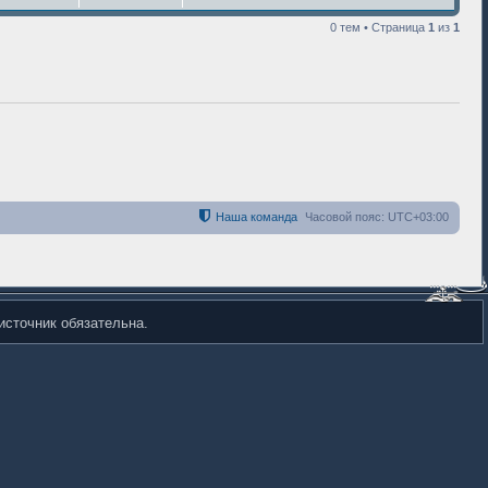
0 тем • Страница
1
из
1
Наша команда
Часовой пояс:
UTC+03:00
источник обязательна.