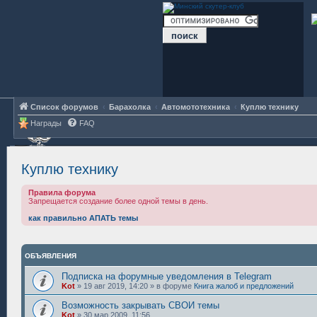
Список форумов
Барахолка
Автомототехника
Куплю технику
Награды
FAQ
Куплю технику
Правила форума
Запрещается создание более одной темы в день.
как правильно АПАТЬ темы
ОБЪЯВЛЕНИЯ
Подписка на форумные уведомления в Telegram
Kot
»
19 авг 2019, 14:20
» в форуме
Книга жалоб и предложений
Возможность закрывать СВОИ темы
Kot
»
30 мар 2009, 11:56