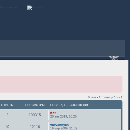
0 тем • Страница
1
из
1
ОТВЕТЫ
ПРОСМОТРЫ
ПОСЛЕДНЕЕ СООБЩЕНИЕ
Kot
2
100315
20 авг 2019, 16:26
vovvannych
10
12118
16 апр 2009, 21:32