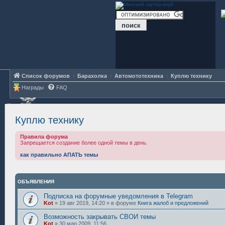
Список форумов
Барахолка
Автомототехника
Куплю технику
Награды
FAQ
Куплю технику
Правила форума
Запрещается создание более одной темы в день.
как правильно АПАТЬ темы
ОБЪЯВЛЕНИЯ
Подписка на форумные уведомления в Telegram
Kot
»
19 авг 2019, 14:20
» в форуме
Книга жалоб и предложений
Возможность закрывать СВОИ темы
Kot
»
30 мар 2009, 11:56