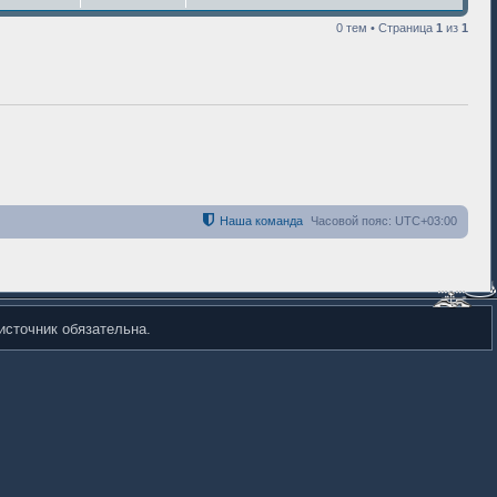
0 тем • Страница
1
из
1
Наша команда
Часовой пояс:
UTC+03:00
источник обязательна.