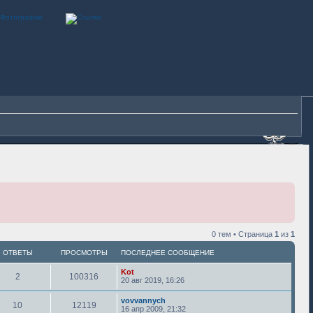
0 тем • Страница
1
из
1
ОТВЕТЫ
ПРОСМОТРЫ
ПОСЛЕДНЕЕ СООБЩЕНИЕ
Kot
2
100316
20 авг 2019, 16:26
vovvannych
10
12119
16 апр 2009, 21:32