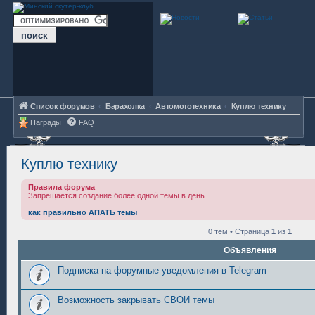
Список форумов
Барахолка
Автомототехника
Куплю технику
Награды
FAQ
Куплю технику
Правила форума
Запрещается создание более одной темы в день.
как правильно АПАТЬ темы
0 тем • Страница
1
из
1
Объявления
Подписка на форумные уведомления в Telegram
Возможность закрывать СВОИ темы