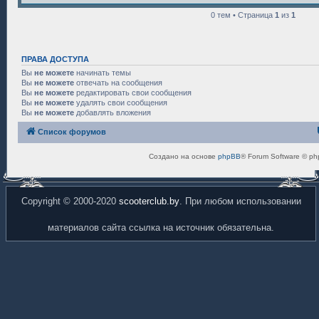
0 тем • Страница
1
из
1
ПРАВА ДОСТУПА
Вы
не можете
начинать темы
Вы
не можете
отвечать на сообщения
Вы
не можете
редактировать свои сообщения
Вы
не можете
удалять свои сообщения
Вы
не можете
добавлять вложения
Список форумов
Создано на основе
phpBB
® Forum Software © ph
Copyright © 2000-2020
scooterclub.by
. При любом использовании
материалов сайта ссылка на источник обязательна.