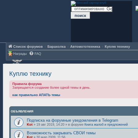
Список форумов
Барахолка
Автомототехника
Куплю технику
Награды
FAQ
Куплю технику
Правила форума
Запрещается создание более одной темы в день.
как правильно АПАТЬ темы
ОБЪЯВЛЕНИЯ
Подписка на форумные уведомления в Telegram
Kot
»
19 авг 2019, 14:20
» в форуме
Книга жалоб и предложений
Возможность закрывать СВОИ темы
Kot
»
30 мар 2009, 11:56