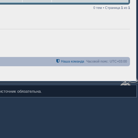
0 тем • Страница
1
из
1
Наша команда
Часовой пояс:
UTC+03:00
источник обязательна.