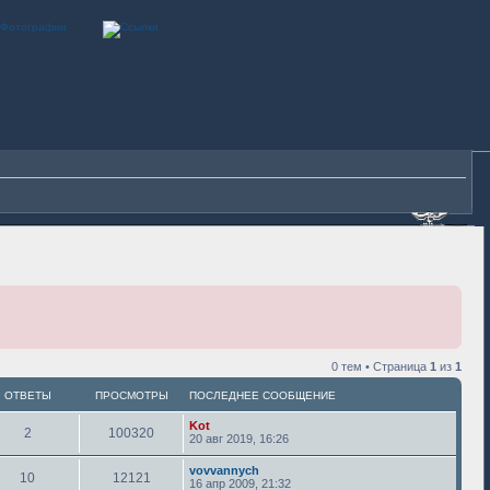
0 тем • Страница
1
из
1
ОТВЕТЫ
ПРОСМОТРЫ
ПОСЛЕДНЕЕ СООБЩЕНИЕ
Kot
2
100320
20 авг 2019, 16:26
vovvannych
10
12121
16 апр 2009, 21:32