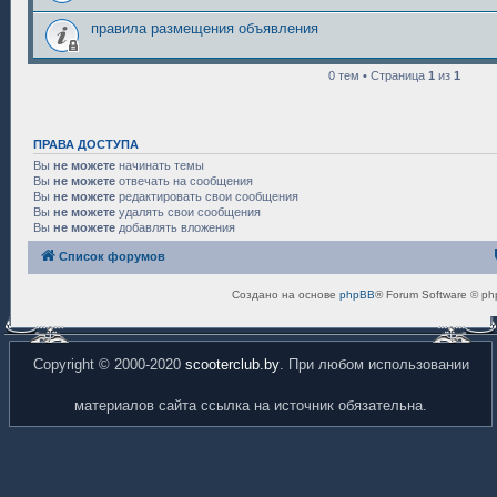
правила размещения объявления
0 тем • Страница
1
из
1
ПРАВА ДОСТУПА
Вы
не можете
начинать темы
Вы
не можете
отвечать на сообщения
Вы
не можете
редактировать свои сообщения
Вы
не можете
удалять свои сообщения
Вы
не можете
добавлять вложения
Список форумов
Создано на основе
phpBB
® Forum Software © ph
Copyright © 2000-2020
scooterclub.by
. При любом использовании
материалов сайта ссылка на источник обязательна.