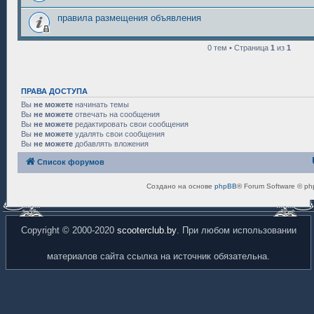
правила размещения объявления
0 тем • Страница
1
из
1
ПРАВА ДОСТУПА
Вы
не можете
начинать темы
Вы
не можете
отвечать на сообщения
Вы
не можете
редактировать свои сообщения
Вы
не можете
удалять свои сообщения
Вы
не можете
добавлять вложения
Список форумов
Создано на основе
phpBB
® Forum Software © ph
Copyright © 2000-2020
scooterclub.by
. При любом использовании
материалов сайта ссылка на источник обязательна.