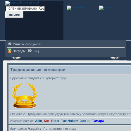
Список форумов
Награды
FAQ
Традиционные номинации
Врученные Награды
Скутерист года
Описание
Традиционно присуждается самому запомнившемуся скутеристу се
Награждённые
Allin
,
Kot
,
Rider
,
Tux Nukem
,
Хельги
,
Тамара
Врученные Награды
Путешественник года