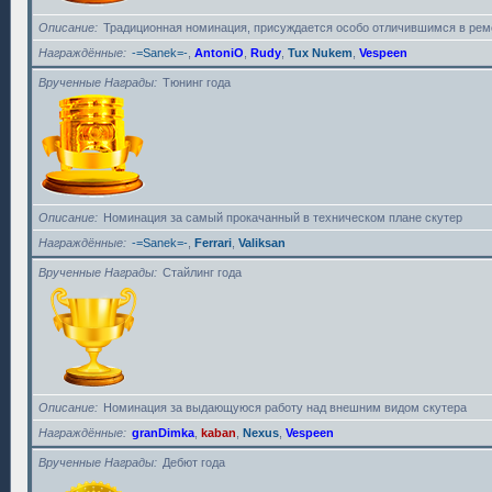
Описание
Традиционная номинация, присуждается особо отличившимся в рем
Награждённые
-=Sanek=-
,
AntoniO
,
Rudy
,
Tux Nukem
,
Vespeen
Врученные Награды
Тюнинг года
Описание
Номинация за самый прокачанный в техническом плане скутер
Награждённые
-=Sanek=-
,
Ferrari
,
Valiksan
Врученные Награды
Стайлинг года
Описание
Номинация за выдающуюся работу над внешним видом скутера
Награждённые
granDimka
,
kaban
,
Nexus
,
Vespeen
Врученные Награды
Дебют года