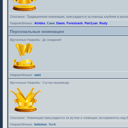
Описание
Традиционная номинация, присуждается за помощь клубням в решен
Награждённые
Atrides
,
Саня
,
Daem
,
Forestrash
,
Part1zan
,
Rudy
Персональные номинации
Врученные Награды
До свидания!
Награждённые
sant
Врученные Награды
Скутер-квазимодо
Описание
Номинация присуждается за жуткие и зловещие эксперименты над 
Награждённые
belomor
,
Vovik