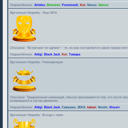
Награждённые
Atrides
,
Brenwen
,
Forestrash
,
Kot
,
Nexus
,
Vatson
Врученные Награды
Лицо МСК
Описание
"Встречают по одёжке" -- те, по ком составляется самое первое впе
Награждённые
Aldgi
,
Black Jack
,
Kot
,
Тамара
Врученные Награды
Реинкарнация
Описание
Традиционная номинация, обычно присваивается тем, кто после пр
возвращался в скутер-движение
Награждённые
Aldgi
,
Black Jack
,
Савушка
,
JEKA
,
kaban
,
Nestin
,
Ильич
Врученные Награды
Всегда с нами