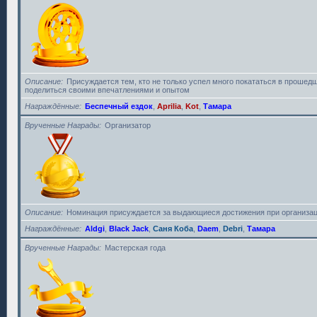
Описание
Присуждается тем, кто не только успел много покататься в прошедш
поделиться своими впечатлениями и опытом
Награждённые
Беспечный ездок
,
Aprilia
,
Kot
,
Тамара
Врученные Награды
Организатор
Описание
Номинация присуждается за выдающиеся достижения при организац
Награждённые
Aldgi
,
Black Jack
,
Саня Коба
,
Daem
,
Debri
,
Тамара
Врученные Награды
Мастерская года