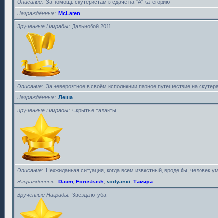
Описание
За помощь скутеристам в сдаче на "А" категорию
Награждённые
McLaren
Врученные Награды
Дальнобой 2011
Описание
За невероятное в своём исполнении парное путешествие на скутера
Награждённые
Леша
Врученные Награды
Скрытые таланты
Описание
Неожиданная ситуация, когда всем известный, вроде бы, человек у
Награждённые
Daem
,
Forestrash
,
vodyanoi
,
Тамара
Врученные Награды
Звезда ютуба