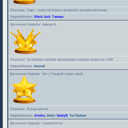
Описание
Годы -- вовсе не помеха активной и интересной жизни!
Награждённые
Black Jack
,
Тамара
Врученные Награды
АдвокатЪ
Описание
За помощь клубням при решении спорных вопросов с ГАИ
Награждённые
konrad
Врученные Награды
Мы с Тамарой ходим парой...
Описание
Всегда вместе
Награждённые
Atrides
,
Debri
,
SykkyB
,
Tux Nukem
Врученные Награды
Свежий ветер