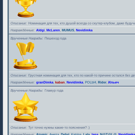
Описание
Номинация для тех, кто душой всегда со скутер-клубом, даже будучи
Награждённые
Aldgi
,
McLaren
,
MUMUS
,
Nevidimka
Врученные Награды
Пешеход года
Описание
Грустная номинация для тех, кто по какой-то причине остался без дву
Награждённые
granDimka
,
kaban
,
Nevidimka
,
POLbI4
,
Rider
,
Ильич
Врученные Награды
Гламур года
Описание
Тут точно нужны какие-то пояснения? :)
Награждённые
Atomic
,
Анюта
,
Debri
,
Katrina
,
Lala
,
lana
,
N@T@L@
,
Nevidimka