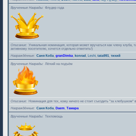
Врученные Награды
Флудер года
Описание
Уникальная номинация, которая может вручаться как члену клуба, 
активному посетителю, хочется отдельно отметить!)
Награждённые
Саня Коба
,
granDimka
,
konrad
,
Leshi
,
tata991
,
тихий
Врученные Награды
Лёгкий на подъём
Описание
Номинация для тех, кому ничего не стоит съездить "за хлебушком" в
Награждённые
Саня Коба
,
Daem
,
Тамара
Врученные Награды
Техпомощь