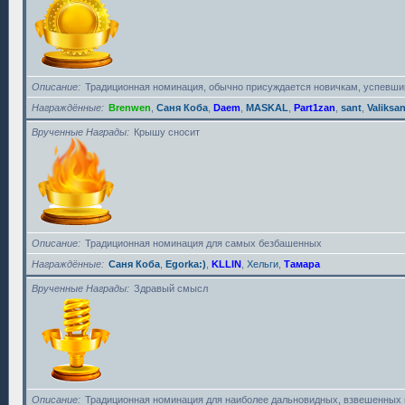
Описание
Традиционная номинация, обычно присуждается новичкам, успевшим
Награждённые
Brenwen
,
Саня Коба
,
Daem
,
MASKAL
,
Part1zan
,
sant
,
Valiksa
Врученные Награды
Крышу сносит
Описание
Традиционная номинация для самых безбашенных
Награждённые
Саня Коба
,
Egorka:)
,
KLLIN
,
Хельги
,
Тамара
Врученные Награды
Здравый смысл
Описание
Традиционная номинация для наиболее дальновидных, взвешенных