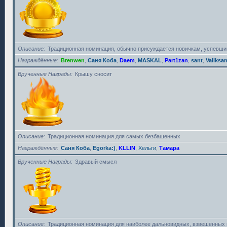
Описание
Традиционная номинация, обычно присуждается новичкам, успевшим
Награждённые
Brenwen
,
Саня Коба
,
Daem
,
MASKAL
,
Part1zan
,
sant
,
Valiksa
Врученные Награды
Крышу сносит
Описание
Традиционная номинация для самых безбашенных
Награждённые
Саня Коба
,
Egorka:)
,
KLLIN
,
Хельги
,
Тамара
Врученные Награды
Здравый смысл
Описание
Традиционная номинация для наиболее дальновидных, взвешенных