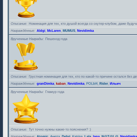
Описание
Номинация для тех, кто душой всегда со скутер-клубом, даже будучи
Награждённые
Aldgi
,
McLaren
,
MUMUS
,
Nevidimka
Врученные Награды
Пешеход года
Описание
Грустная номинация для тех, кто по какой-то причине остался без дву
Награждённые
granDimka
,
kaban
,
Nevidimka
,
POLbI4
,
Rider
,
Ильич
Врученные Награды
Гламур года
Описание
Тут точно нужны какие-то пояснения? :)
Награждённые
Atomic
,
Анюта
,
Debri
,
Katrina
,
Lala
,
lana
,
N@T@L@
,
Nevidimka