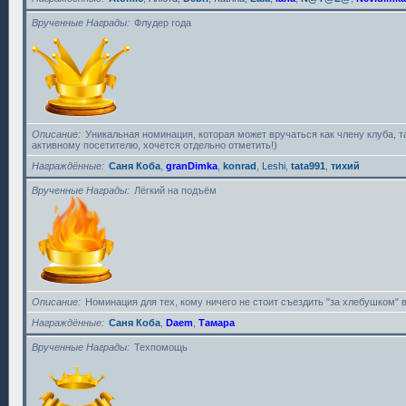
Врученные Награды
Флудер года
Описание
Уникальная номинация, которая может вручаться как члену клуба, 
активному посетителю, хочется отдельно отметить!)
Награждённые
Саня Коба
,
granDimka
,
konrad
,
Leshi
,
tata991
,
тихий
Врученные Награды
Лёгкий на подъём
Описание
Номинация для тех, кому ничего не стоит съездить "за хлебушком" в
Награждённые
Саня Коба
,
Daem
,
Тамара
Врученные Награды
Техпомощь