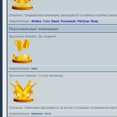
Описание
Традиционная номинация, присуждается за помощь клубням в решен
Награждённые
Atrides
,
Саня
,
Daem
,
Forestrash
,
Part1zan
,
Rudy
Персональные номинации
Врученные Награды
До свидания!
Награждённые
sant
Врученные Награды
Скутер-квазимодо
Описание
Номинация присуждается за жуткие и зловещие эксперименты над 
Награждённые
belomor
,
Vovik