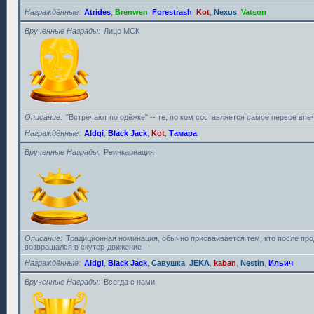
Награждённые
Atrides
,
Brenwen
,
Forestrash
,
Kot
,
Nexus
,
Vatson
Врученные Награды
Лицо МСК
Описание
"Встречают по одёжке" -- те, по ком составляется самое первое впе
Награждённые
Aldgi
,
Black Jack
,
Kot
,
Тамара
Врученные Награды
Реинкарнация
Описание
Традиционная номинация, обычно присваивается тем, кто после пр
возвращался в скутер-движение
Награждённые
Aldgi
,
Black Jack
,
Савушка
,
JEKA
,
kaban
,
Nestin
,
Ильич
Врученные Награды
Всегда с нами