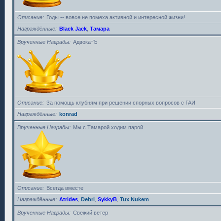
Описание
Годы -- вовсе не помеха активной и интересной жизни!
Награждённые
Black Jack
,
Тамара
Врученные Награды
АдвокатЪ
Описание
За помощь клубням при решении спорных вопросов с ГАИ
Награждённые
konrad
Врученные Награды
Мы с Тамарой ходим парой...
Описание
Всегда вместе
Награждённые
Atrides
,
Debri
,
SykkyB
,
Tux Nukem
Врученные Награды
Свежий ветер