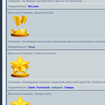
Описание
За помощь скутеристам в сдаче на "А" категорию
Награждённые
McLaren
Врученные Награды
Дальнобой 2011
Описание
За невероятное в своём исполнении парное путешествие на скутера
Награждённые
Леша
Врученные Награды
Скрытые таланты
Описание
Неожиданная ситуация, когда всем известный, вроде бы, человек у
Награждённые
Daem
,
Forestrash
,
vodyanoi
,
Тамара
Врученные Награды
Звезда ютуба