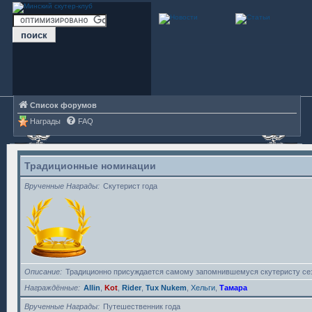
Список форумов
Награды
FAQ
Традиционные номинации
Врученные Награды
Скутерист года
Описание
Традиционно присуждается самому запомнившемуся скутеристу се
Награждённые
Allin
,
Kot
,
Rider
,
Tux Nukem
,
Хельги
,
Тамара
Врученные Награды
Путешественник года