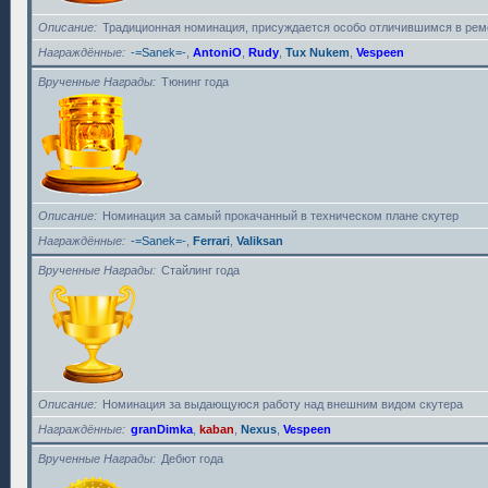
Описание
Традиционная номинация, присуждается особо отличившимся в рем
Награждённые
-=Sanek=-
,
AntoniO
,
Rudy
,
Tux Nukem
,
Vespeen
Врученные Награды
Тюнинг года
Описание
Номинация за самый прокачанный в техническом плане скутер
Награждённые
-=Sanek=-
,
Ferrari
,
Valiksan
Врученные Награды
Стайлинг года
Описание
Номинация за выдающуюся работу над внешним видом скутера
Награждённые
granDimka
,
kaban
,
Nexus
,
Vespeen
Врученные Награды
Дебют года