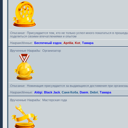
Описание
Присуждается тем, кто не только успел много покататься в прошедш
поделиться своими впечатлениями и опытом
Награждённые
Беспечный ездок
,
Aprilia
,
Kot
,
Тамара
Врученные Награды
Организатор
Описание
Номинация присуждается за выдающиеся достижения при организац
Награждённые
Aldgi
,
Black Jack
,
Саня Коба
,
Daem
,
Debri
,
Тамара
Врученные Награды
Мастерская года