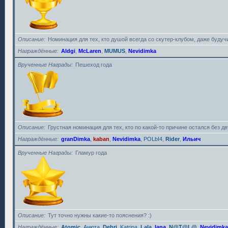
Описание
Номинация для тех, кто душой всегда со скутер-клубом, даже будучи
Награждённые
Aldgi
,
McLaren
,
MUMUS
,
Nevidimka
Врученные Награды
Пешеход года
Описание
Грустная номинация для тех, кто по какой-то причине остался без дву
Награждённые
granDimka
,
kaban
,
Nevidimka
,
POLbI4
,
Rider
,
Ильич
Врученные Награды
Гламур года
Описание
Тут точно нужны какие-то пояснения? :)
Награждённые
Atomic
,
Анюта
,
Debri
,
Katrina
,
Lala
,
lana
,
N@T@L@
,
Nevidimka