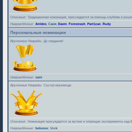
Описание
Традиционная номинация, присуждается за помощь клубням в решен
Награждённые
Atrides
,
Саня
,
Daem
,
Forestrash
,
Part1zan
,
Rudy
Персональные номинации
Врученные Награды
До свидания!
Награждённые
sant
Врученные Награды
Скутер-квазимодо
Описание
Номинация присуждается за жуткие и зловещие эксперименты над 
Награждённые
belomor
,
Vovik