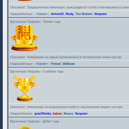
Описание
Традиционная номинация, присуждается особо отличившимся в рем
Награждённые
-=Sanek=-
,
AntoniO
,
Rudy
,
Tux Nukem
,
Vespeen
Врученные Награды
Тюнинг года
Описание
Номинация за самый прокачанный в техническом плане скутер
Награждённые
-=Sanek=-
,
Ferrari
,
Valiksan
Врученные Награды
Стайлинг года
Описание
Номинация за выдающуюся работу над внешним видом скутера
Награждённые
granDimka
,
kaban
,
Nexus
,
Vespeen
Врученные Награды
Дебют года