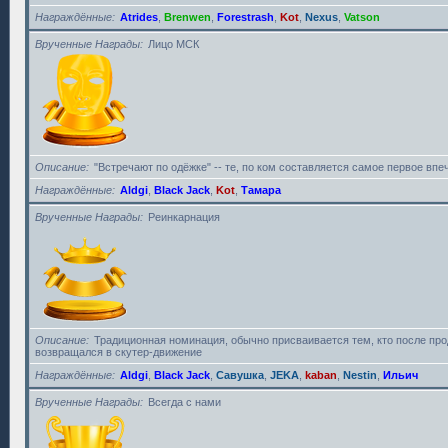
Награждённые
Atrides
,
Brenwen
,
Forestrash
,
Kot
,
Nexus
,
Vatson
Врученные Награды
Лицо МСК
Описание
"Встречают по одёжке" -- те, по ком составляется самое первое впе
Награждённые
Aldgi
,
Black Jack
,
Kot
,
Тамара
Врученные Награды
Реинкарнация
Описание
Традиционная номинация, обычно присваивается тем, кто после пр
возвращался в скутер-движение
Награждённые
Aldgi
,
Black Jack
,
Савушка
,
JEKA
,
kaban
,
Nestin
,
Ильич
Врученные Награды
Всегда с нами