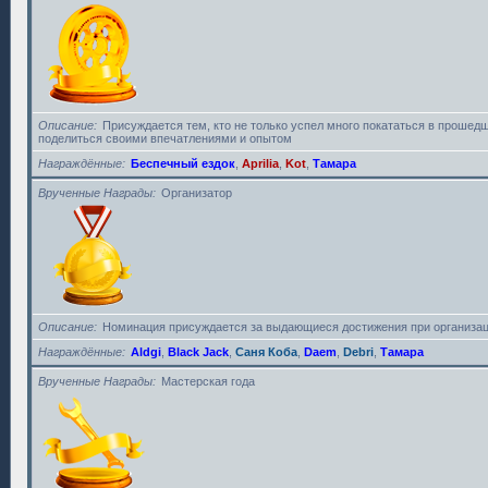
Описание
Присуждается тем, кто не только успел много покататься в прошедш
поделиться своими впечатлениями и опытом
Награждённые
Беспечный ездок
,
Aprilia
,
Kot
,
Тамара
Врученные Награды
Организатор
Описание
Номинация присуждается за выдающиеся достижения при организац
Награждённые
Aldgi
,
Black Jack
,
Саня Коба
,
Daem
,
Debri
,
Тамара
Врученные Награды
Мастерская года