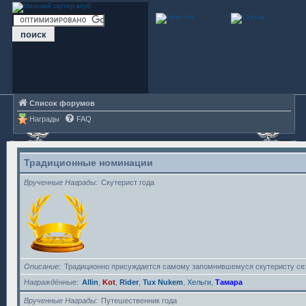
Список форумов
Награды
FAQ
Традиционные номинации
Врученные Награды
Скутерист года
Описание
Традиционно присуждается самому запомнившемуся скутеристу се
Награждённые
Allin
,
Kot
,
Rider
,
Tux Nukem
,
Хельги
,
Тамара
Врученные Награды
Путешественник года