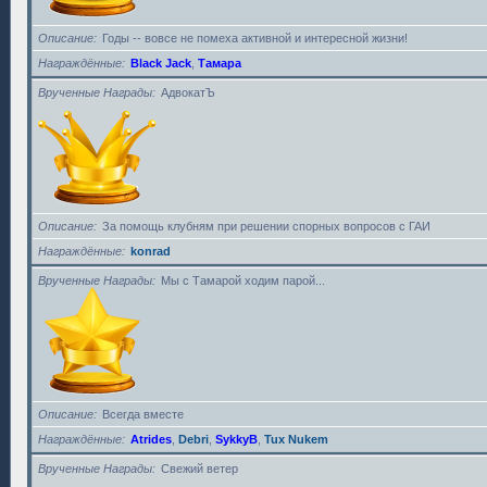
Описание
Годы -- вовсе не помеха активной и интересной жизни!
Награждённые
Black Jack
,
Тамара
Врученные Награды
АдвокатЪ
Описание
За помощь клубням при решении спорных вопросов с ГАИ
Награждённые
konrad
Врученные Награды
Мы с Тамарой ходим парой...
Описание
Всегда вместе
Награждённые
Atrides
,
Debri
,
SykkyB
,
Tux Nukem
Врученные Награды
Свежий ветер