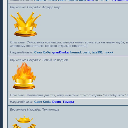
Врученные Награды
Флудер года
Описание
Уникальная номинация, которая может вручаться как члену клуба, 
активному посетителю, хочется отдельно отметить!)
Награждённые
Саня Коба
,
granDimka
,
konrad
,
Leshi
,
tata991
,
тихий
Врученные Награды
Лёгкий на подъём
Описание
Номинация для тех, кому ничего не стоит съездить "за хлебушком" в
Награждённые
Саня Коба
,
Daem
,
Тамара
Врученные Награды
Техпомощь