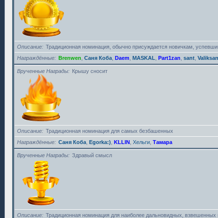
Описание
Традиционная номинация, обычно присуждается новичкам, успевшим
Награждённые
Brenwen
,
Саня Коба
,
Daem
,
MASKAL
,
Part1zan
,
sant
,
Valiksa
Врученные Награды
Крышу сносит
Описание
Традиционная номинация для самых безбашенных
Награждённые
Саня Коба
,
Egorka:)
,
KLLIN
,
Хельги
,
Тамара
Врученные Награды
Здравый смысл
Описание
Традиционная номинация для наиболее дальновидных, взвешенных