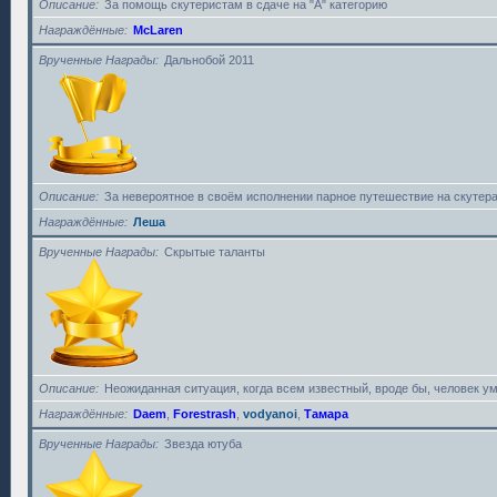
Описание
За помощь скутеристам в сдаче на "А" категорию
Награждённые
McLaren
Врученные Награды
Дальнобой 2011
Описание
За невероятное в своём исполнении парное путешествие на скутера
Награждённые
Леша
Врученные Награды
Скрытые таланты
Описание
Неожиданная ситуация, когда всем известный, вроде бы, человек у
Награждённые
Daem
,
Forestrash
,
vodyanoi
,
Тамара
Врученные Награды
Звезда ютуба