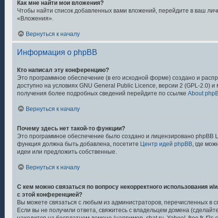
Как мне найти мои вложения?
Чтобы найти список добавленных вами вложений, перейдите в ваш лич
«Вложения».
Вернуться к началу
Информация о phpBB
Кто написал эту конференцию?
Это программное обеспечение (в его исходной форме) создано и расп
доступно на условиях GNU General Public Licence, версии 2 (GPL-2.0) 
получения более подробных сведений перейдите по ссылке
About php
Вернуться к началу
Почему здесь нет такой-то функции?
Это программное обеспечение было создано и лицензировано phpBB Lim
функция должна быть добавлена, посетите
Центр идей phpBB
, где мо
идеи или предложить собственные.
Вернуться к началу
С кем можно связаться по вопросу некорректного использования и/
с этой конференцией?
Вы можете связаться с любым из администраторов, перечисленных в с
Если вы не получили ответа, свяжитесь с владельцем домена (сделайт