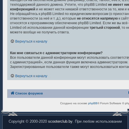
находится на бесплатном домене (например, chat.ru, Yahoo!, free.fr, f2s.c
техподдержкой данного домена. Учтите, что phpBB Limited
не имеет ни
конференцией
и не может нести никакой ответственности за то, кем и
Не обращайтесь к phpBB Limited по юридическим вопросам (о приоста
ответственности за неё и т. д.), которые
не относятся напрямую
к сайт
относятся к программному обеспечению phpBB Limited. Если же вы всё-
Limited об использовании данной конференции
третьей стороной
, то 
можете вообще не получить ответа.
Вернуться к началу
Как мне связаться с администратором конференции?
Все пользователи данной конференции могут использовать соответст
с администрацией», если данная функция включена администратором.
Зарегистрированные пользователи также могут воспользоваться конта
Вернуться к началу
Список форумов
Создано на основе
phpBB
® Forum Software © ph
Copyright © 2000-2020
scooterclub.by
. При любом использовании