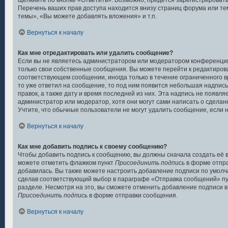
щёлкните по кнопке «Ответить». Возможно, придётся зарегистрироват
Перечень ваших прав доступа находится внизу страниц форума или т
темы», «Вы можете добавлять вложения» и т.п.
Вернуться к началу
Как мне отредактировать или удалить сообщение?
Если вы не являетесь администратором или модератором конференции
только свои собственные сообщения. Вы можете перейти к редактиров
соответствующем сообщении, иногда только в течение ограниченного вр
то уже ответил на сообщение, то под ним появится небольшая надпись
правок, а также дату и время последней из них. Эта надпись не появл
администратор или модератор, хотя они могут сами написать о сдела
Учтите, что обычные пользователи не могут удалить сообщение, если на
Вернуться к началу
Как мне добавить подпись к своему сообщению?
Чтобы добавить подпись к сообщению, вы должны сначала создать её в
можете отметить флажком пункт
Присоединить подпись
в форме отпра
добавилась. Вы также можете настроить добавление подписи по умол
сделав соответствующий выбор в параграфе «Отправка сообщений» пу
разделе. Несмотря на это, вы сможете отменить добавление подписи 
Присоединить подпись
в форме отправки сообщения.
Вернуться к началу