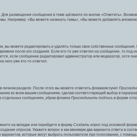
. Для размещения сообщения в теме щёлкните по кнопке «Ответить». Возмож
емы. Например: «Вы можете начинать темы», «Вы можете добавлять вложения»
, вы можете редактировать и удалять только свои собственные сообщения. 
ремени после его создания. Если кто-то уже ответил на сообщение, то под 
ляется, если сообщение редактировал администратор или модератор, хотя он
а него уже кто-то ответил.
в личном разделе. После этого вы можете отметить флажком пункт
Присоеди
лчанию ко всем вашим сообщениям, сделав соответствующий выбор в парагра
 в отдельных сообщениях, убрав флажок
Присоединить подпись
в форме отпр
кните на вкладке или перейдите в форму
Создать опрос
под основной формо
 создание опросов. Укажите вопрос и как минимум два варианта ответа в соо
о вариантов, которые могут выбрать пользователи при голосовании, с помощ