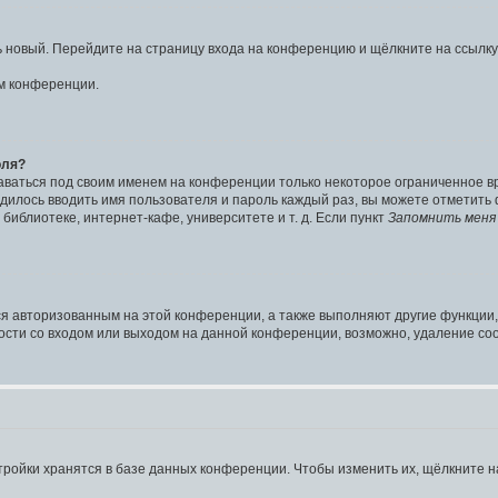
ть новый. Перейдите на страницу входа на конференцию и щёлкните на ссылк
ом конференции.
оля?
аваться под своим именем на конференции только некоторое ограниченное вре
одилось вводить имя пользователя и пароль каждый раз, вы можете отметить
иблиотеке, интернет-кафе, университете и т. д. Если пункт
Запомнить меня
ся авторизованным на этой конференции, а также выполняют другие функции,
сти со входом или выходом на данной конференции, возможно, удаление coo
тройки хранятся в базе данных конференции. Чтобы изменить их, щёлкните н