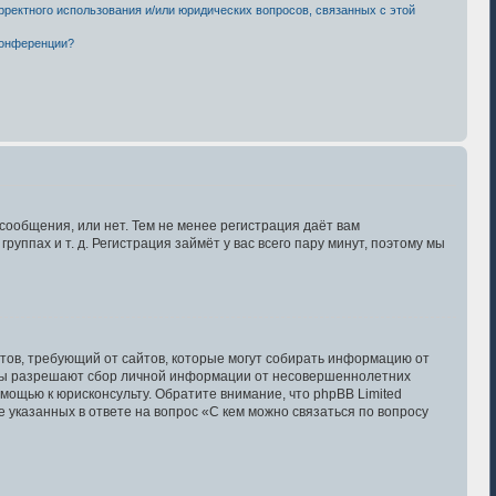
рректного использования и/или юридических вопросов, связанных с этой
конференции?
сообщения, или нет. Тем не менее регистрация даёт вам
ппах и т. д. Регистрация займёт у вас всего пару минут, поэтому мы
Штатов, требующий от сайтов, которые могут собирать информацию от
куны разрешают сбор личной информации от несовершеннолетних
омощью к юрисконсульту. Обратите внимание, что phpBB Limited
указанных в ответе на вопрос «С кем можно связаться по вопросу