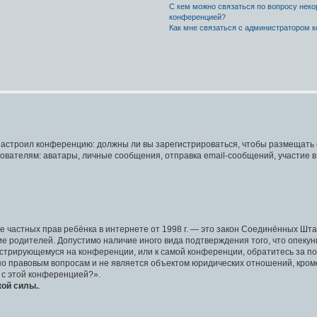
С кем можно связаться по вопросу неко
конференцией?
Как мне связаться с администратором 
р настроил конференцию: должны ли вы зарегистрироваться, чтобы размещать 
елям: аватары, личные сообщения, отправка email-сообщений, участие в гру
защите частных прав ребёнка в интернете от 1998 г. — это закон Соединённых 
ие родителей. Допустимо наличие иного вида подтверждения того, что опе
егистрирующемуся на конференции, или к самой конференции, обратитесь за п
 правовым вопросам и не является объектом юридических отношений, кроме 
 с этой конференцией?».
кой силы.
.