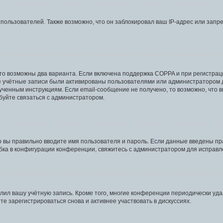
ользователей. Также возможно, что он заблокировал ваш IP-адрес или запре
 то возможны два варианта. Если включена поддержка COPPA и при регистраци
е учётные записи были активированы пользователями или администратором д
ученным инструкциям. Если email-сообщение не получено, то возможно, что в
буйте связаться с администратором.
о вы правильно вводите имя пользователя и пароль. Если данные введены пр
бка в конфигурации конференции, свяжитесь с администратором для исправл
алил вашу учётную запись. Кроме того, многие конференции периодически у
е зарегистрироваться снова и активнее участвовать в дискуссиях.