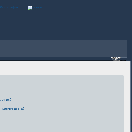
ь в них?
т разные цвета?