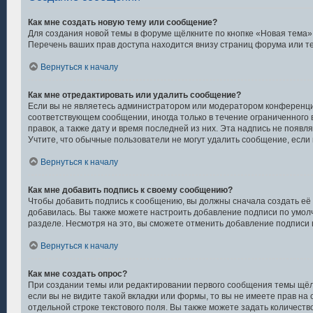
Как мне создать новую тему или сообщение?
Для создания новой темы в форуме щёлкните по кнопке «Новая тема»
Перечень ваших прав доступа находится внизу страниц форума или т
Вернуться к началу
Как мне отредактировать или удалить сообщение?
Если вы не являетесь администратором или модератором конференции
соответствующем сообщении, иногда только в течение ограниченного в
правок, а также дату и время последней из них. Эта надпись не появ
Учтите, что обычные пользователи не могут удалить сообщение, если н
Вернуться к началу
Как мне добавить подпись к своему сообщению?
Чтобы добавить подпись к сообщению, вы должны сначала создать её 
добавилась. Вы также можете настроить добавление подписи по умо
разделе. Несмотря на это, вы сможете отменить добавление подписи
Вернуться к началу
Как мне создать опрос?
При создании темы или редактировании первого сообщения темы щёл
если вы не видите такой вкладки или формы, то вы не имеете прав на
отдельной строке текстового поля. Вы также можете задать количеств