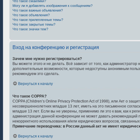
Что такое смайлики?
Могу ли я добавлять изображения к сообщениям?
Что такое важные объявления?
Что такое объявления?
Что такое прилепленные темы?
Что такое закрытые темы?
Что такое значки тем?
Вход на конференцию и регистрация
Зачем мне нужно регистрироваться?
Вы можете этого и не делать. Всё зависит от того, как администрато
дополнительные возможности, которые недоступны анонимным пользоват
рекомендуем это сделать.
Вернуться к началу
Что такое COPPA?
COPPA (Children’s Online Privacy Protection Act of 1998), или Акт о 
несовершеннолетних младше 13 лет, иметь на это письменное соглас
младше 13 лет. Если вы не уверены, применимо ли это к вам, как к р
администрация данной конференции не может давать рекомендаций по
некорректного использования и/или юридических вопросов, связанных
Примечание переводчика: в России данный акт не имеет юридичес
Вернуться к началу