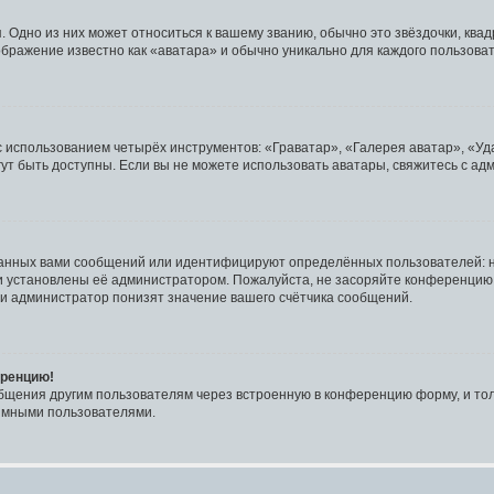
 Одно из них может относиться к вашему званию, обычно это звёздочки, квад
ображение известно как «аватара» и обычно уникально для каждого пользова
с использованием четырёх инструментов: «Граватар», «Галерея аватар», «У
могут быть доступны. Если вы не можете использовать аватары, свяжитесь с 
данных вами сообщений или идентифицируют определённых пользователей: н
и установлены её администратором. Пожалуйста, не засоряйте конференцию
и администратор понизят значение вашего счётчика сообщений.
еренцию!
общения другим пользователям через встроенную в конференцию форму, и тол
нимными пользователями.