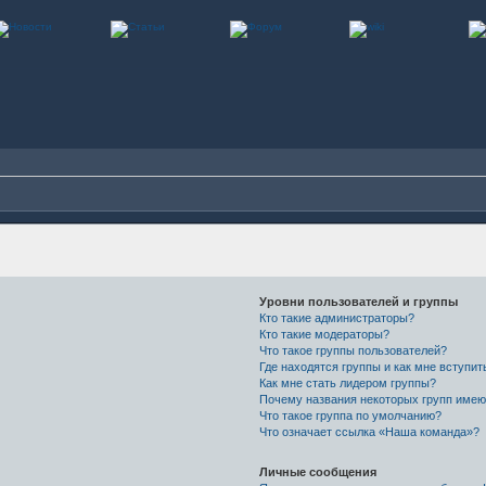
Уровни пользователей и группы
Кто такие администраторы?
Кто такие модераторы?
Что такое группы пользователей?
Где находятся группы и как мне вступит
Как мне стать лидером группы?
Почему названия некоторых групп имею
Что такое группа по умолчанию?
Что означает ссылка «Наша команда»?
Личные сообщения