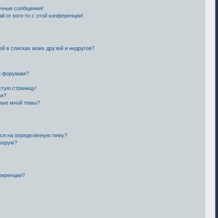
ичные сообщения!
l от кого-то с этой конференции!
ей в списках моих друзей и недругов?
ли форумам?
стую страницу!
ии?
нные мной темы?
ься на определённую тему?
форум?
ференции?